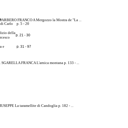
lo
1. BARBERO FRANCO A Mergozzo la Mostra de "La ...
 di Carlo
p. 5 - 20
izio della
p. 21 - 30
Orcesco
a e
p. 31 - 97
. SGARELLA FRANCA L'arnica montana p. 133 - ...
PPE La taramellite di Candoglia p. 182 - ...