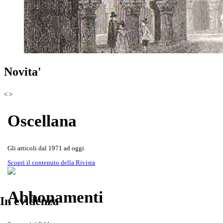
Scoprila attraverso le copertine de
Rivista Oscellana
Read more
Novita'
<
>
Oscellana
Gli articoli dal 1971 ad oggi
Scopri il contenuto della Rivista
Abbonamenti
In evidenza