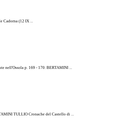
Cadorna (12 IX ...
te nell'Ossola p. 169 - 170. BERTAMINI ...
a Rivista
TAMINI TULLIO Cronache del Castello di ...