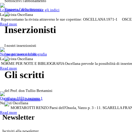
Sottoscrivi l'abbonamento
Rinnova l'abbonamento
Le copertine della Rivista e gli indici
La Rivista Oscellana
Ripercorriamo la rivista attraverso le sue copertine: OSCELLANA 1971-1 OSCE
Read more
Inserzionisti
I nostri inserzionisti
Gli scritti del Prof. don Tullio Be
Rivista Oscellana
Read more
Norme per note e bibliografia
I nostri inserzionisti
La Rivista Oscellana
NORME PER NOTE E BIBLIOGRAFIA Oscellana prevede la possibilità di inserire rife
Read more
Gli scritti
del Prof. don Tullio Bertamini
Oscellana 1971 - numero 1
Gli scritti di Bertamini
Numeri Oscellana
MORTAROTTI RENZO Paesi dell'Ossola, Varzo p. 3 - 11. SGARELLA FRANCA 
Read more
Newsletter
Iscriviti alla newsletter