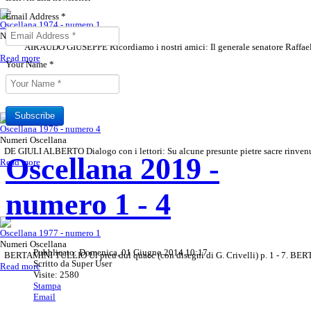
Email Address
*
Oscellana 1974 - numero 1
Numeri Oscellana
AIRAUDO GIUSEPPE Ricordiamo i nostri amici: Il generale senatore Raffaele 
Read more
Your Name
*
Subscribe
Oscellana 1976 - numero 4
Numeri Oscellana
DE GIULI ALBERTO Dialogo con i lettori: Su alcune presunte pietre sacre rinvenu
Oscellana 2019 -
Sottoscrivi il tuo abbonamento all
Rivista Oscellana
Read more
Read more
numero 1 - 4
Oscellana 1977 - numero 1
Numeri Oscellana
Pubblicato: Domenica, 01 Giugno 2014 10:17
BERTAMINI TULLIO Ul preu dul quacc (con disegni di G. Crivelli) p. 1 - 7. BER
Scritto da Super User
Read more
Visite: 2580
Stampa
Email