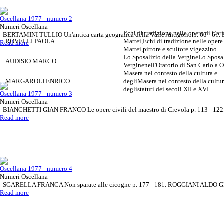
Oscellana 1977 - numero 2
Numeri Oscellana
Echi di tradizione nelle opere di Car
BERTAMINI TULLIO Un'antica carta geografica della Valle Antigorio p. 60 - 6
ROVELLI PAOLA
Mattei,Echi di tradizione nelle opere
Read more
Mattei,pittore e scultore vigezzino
Lo Sposalizio della VergineLo Sposal
AUDISIO MARCO
Verginenell'Oratorio di San Carlo a 
Masera nel contesto della cultura e
MARGAROLI ENRICO
degliMasera nel contesto della cultur
deglistatuti dei secoli XII e XVI
Oscellana 1977 - numero 3
Numeri Oscellana
BIANCHETTI GIAN FRANCO Le opere civili del maestro di Crevola p. 113 - 122
Read more
Oscellana 1977 - numero 4
Numeri Oscellana
SGARELLA FRANCA Non sparate alle cicogne p. 177 - 181. ROGGIANI ALDO GIUSE
Read more