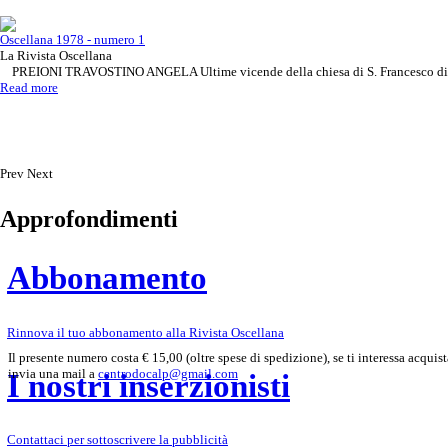
Oscellana 1978 - numero 1
La Rivista Oscellana
PREIONI TRAVOSTINO ANGELA Ultime vicende della chiesa di S. Francesco d
Read more
Prev
Next
Approfondimenti
Abbonamento
Rinnova il tuo abbonamento alla Rivista Oscellana
Il presente numero costa € 15,00 (oltre spese di spedizione), se ti interessa acquist
invia una mail a
centrodocalp@gmail.com
I nostri inserzionisti
Contattaci per sottoscrivere la pubblicità