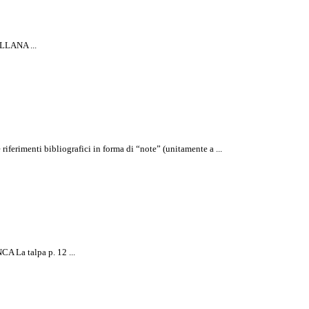
LLANA ...
rtamini
rimenti bibliografici in forma di “note” (unitamente a ...
La talpa p. 12 ...