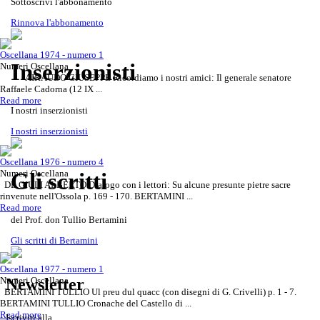
Sottoscrivi l'abbonamento
Rinnova l'abbonamento
Oscellana 1974 - numero 1
Inserzionisti
Numeri Oscellana
AIRAUDO GIUSEPPE Ricordiamo i nostri amici: Il generale senatore
Raffaele Cadorna (12 IX ...
Read more
I nostri inserzionisti
Gli scritti del Prof. don Tullio
Rivista Oscellana
Read more
I nostri inserzionisti
Sottoscrivi il tuo abbonamento
Rivista Oscellana
Read more
Bertamini
Vuoi diventare inserzionista,
Rivista Oscellana
Read more
alla Rivista
Rinnova il tuo abbonamento
Oscellana 1976 - numero 4
Rivista Oscellana
Read more
contattaci!
Approfondisci il tema o
Numeri Oscellana
Gli scritti
Rivista Oscellana
Read more
DE GIULI ALBERTO Dialogo con i lettori: Su alcune presunte pietre sacre
l'articolo che ti interessa
rinvenute nell'Ossola p. 169 - 170. BERTAMINI ...
Read more
del Prof. don Tullio Bertamini
Gli scritti di Bertamini
Oscellana 1977 - numero 1
Numeri Oscellana
Newsletter
BERTAMINI TULLIO Ul preu dul quacc (con disegni di G. Crivelli) p. 1 - 7.
BERTAMINI TULLIO Cronache del Castello di ...
Read more
Iscriviti alla