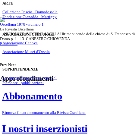
ARTE
Collezione Poscio - Domodossola
Fondazione Gianadda - Martigny
Oscellana 1978 - numero 1
La Rivista Oscellana
PREIONI TRAVOSTINO ANGELA Ultime vicende della chiesa di S. Francesco di
ASSOCIAZIONI CULTURALI
Domo p. 1 - 13. CANESTRO CHIOVENDA ...
Associazione Canova
Read more
Associazione Musei d'Ossola
Prev
Next
SOPRINTENDENZE
Approfondimenti
Soprintendenza Archeologica del
Piemonte - pubblicazioni
Abbonamento
Rinnova il tuo abbonamento alla Rivista Oscellana
I nostri inserzionisti