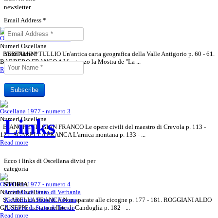
newsletter
Email Address
*
Oscellana 1977 - numero 2
Numeri Oscellana
BERTAMINI TULLIO Un'antica carta geografica della Valle Antigorio p. 60 - 61.
Your Name
*
BARBERO FRANCO A Mergozzo la Mostra de "La ...
Read more
Subscribe
Oscellana 1977 - numero 3
Links
Numeri Oscellana
BIANCHETTI GIAN FRANCO Le opere civili del maestro di Crevola p. 113 -
122. SGARELLA FRANCA L'arnica montana p. 133 - ...
Read more
Ecco i links di Oscellana divisi per
categoria
Oscellana 1977 - numero 4
STORIA
Numeri Oscellana
Archivio di Stato di Verbania
SGARELLA FRANCA Non sparate alle cicogne p. 177 - 181. ROGGIANI ALDO
Archivio di Stato di Novara
GIUSEPPE La taramellite di Candoglia p. 182 - ...
Archivio di Stato di Torino
Read more