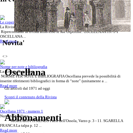
Le copertine della Rivista e gli indici
La Rivista Oscellana
Ripercorriamo la rivista attraverso le sue copertine: OSCELLANA 1971-1
OSCELLANA ...
Scoprila attraverso le copertine
Rivista Oscellana
Read more
Read more
Novita'
della Rivista
<
>
Norme per note e bibliografia
Oscellana
La Rivista Oscellana
NORME PER NOTE E BIBLIOGRAFIA Oscellana prevede la possibilità di
inserire riferimenti bibliografici in forma di “note” (unitamente a ...
Read more
Gli articoli dal 1971 ad oggi
Scopri il contenuto della Rivista
Oscellana 1971 - numero 1
Abbonamenti
Numeri Oscellana
MORTAROTTI RENZO Paesi dell'Ossola, Varzo p. 3 - 11. SGARELLA
FRANCA La talpa p. 12 ...
Read more