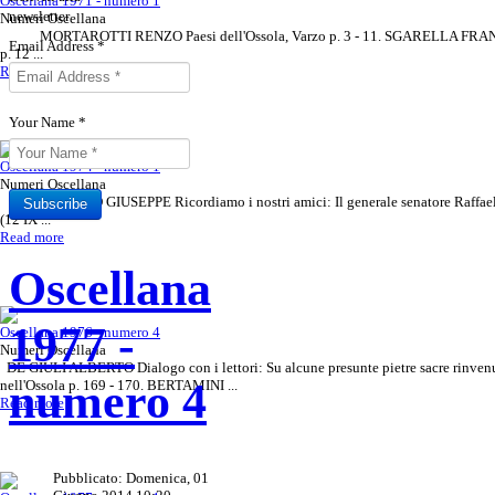
Oscellana 1971 - numero 1
newsletter
Numeri Oscellana
MORTAROTTI RENZO Paesi dell'Ossola, Varzo p. 3 - 11. SGARELLA FRAN
Email Address
*
p. 12 ...
Read more
Your Name
*
Oscellana 1974 - numero 1
Numeri Oscellana
AIRAUDO GIUSEPPE Ricordiamo i nostri amici: Il generale senatore Raffae
Subscribe
(12 IX ...
Read more
Sottoscrivi il tuo abbonamento
Rivista Oscellana
Read more
Oscellana
alla Rivista
1977 -
Oscellana 1976 - numero 4
Numeri Oscellana
DE GIULI ALBERTO Dialogo con i lettori: Su alcune presunte pietre sacre rinven
numero 4
nell'Ossola p. 169 - 170. BERTAMINI ...
Read more
Pubblicato: Domenica, 01