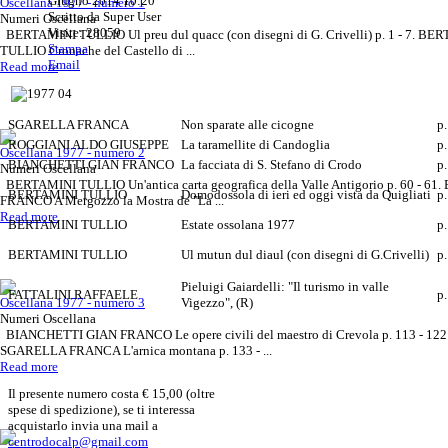
Giugno 2014 10:20
Oscellana 1977 - numero 1
Scritto da Super User
Numeri Oscellana
Visite: 28059
BERTAMINI TULLIO Ul preu dul quacc (con disegni di G. Crivelli) p. 1 - 7. BE
Stampa
TULLIO Cronache del Castello di ...
Email
Read more
SGARELLA FRANCA
Non sparate alle cicogne
p.
ROGGIANI ALDO GIUSEPPE
La taramellite di Candoglia
p.
Oscellana 1977 - numero 2
BIANCHETTI GIAN FRANCO
La facciata di S. Stefano di Crodo
p.
Numeri Oscellana
BERTAMINI TULLIO Un'antica carta geografica della Valle Antigorio p. 60 - 6
BERTAMINI TULLIO
Domodossola di ieri ed oggi vista da Quigliati
p.
FRANCO A Mergozzo la Mostra de "La ...
Read more
BERTAMINI TULLIO
Estate ossolana 1977
p.
BERTAMINI TULLIO
Ul mutun dul diaul (con disegni di G.Crivelli)
p.
Pieluigi Gaiardelli: "Il turismo in valle
FATTALINI RAFFAELE
p.
Oscellana 1977 - numero 3
Vigezzo", (R)
Numeri Oscellana
BIANCHETTI GIAN FRANCO Le opere civili del maestro di Crevola p. 113 - 122
SGARELLA FRANCA L'arnica montana p. 133 - ...
Read more
Il presente numero costa € 15,00 (oltre
spese di spedizione), se ti interessa
acquistarlo invia una mail a
centrodocalp@gmail.com