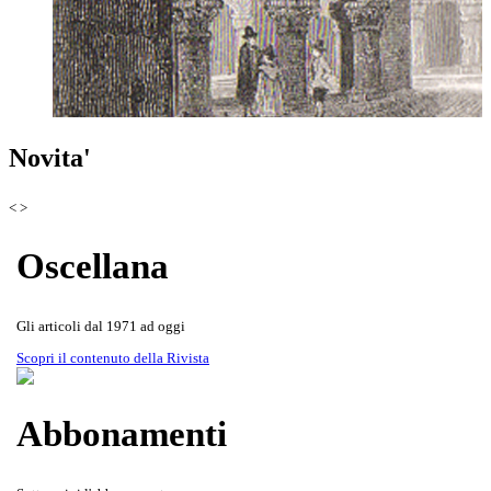
Scoprila attraverso le copertine
Rivista Oscellana
Read more
Novita'
della Rivista
<
>
Oscellana
Gli articoli dal 1971 ad oggi
Scopri il contenuto della Rivista
Abbonamenti