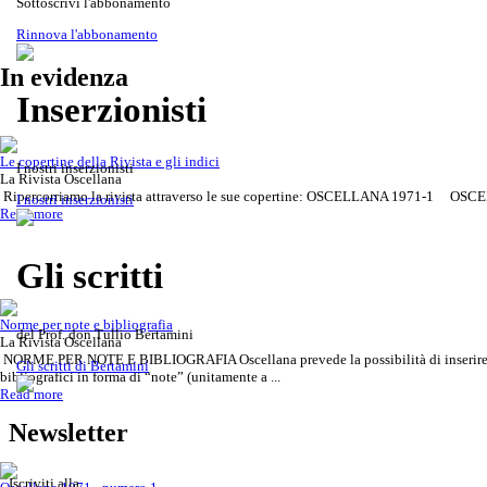
Sottoscrivi l'abbonamento
Rinnova l'abbonamento
In evidenza
Inserzionisti
Le copertine della Rivista e gli indici
I nostri inserzionisti
La Rivista Oscellana
Gli scritti del Prof. don Tullio
Ripercorriamo la rivista attraverso le sue copertine: OSCELLANA 1971-1 OSCE
Rivista Oscellana
Read more
I nostri inserzionisti
Read more
Bertamini
Gli scritti
Norme per note e bibliografia
del Prof. don Tullio Bertamini
La Rivista Oscellana
NORME PER NOTE E BIBLIOGRAFIA Oscellana prevede la possibilità di inserire 
Gli scritti di Bertamini
bibliografici in forma di “note” (unitamente a ...
Read more
Newsletter
Iscriviti alla