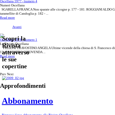
Oscellana 1977 - numero 4
Numeri Oscellana
SGARELLA FRANCA Non sparate alle cicogne p. 177 - 181. ROGGIANI ALDO 
taramellite di Candoglia p. 182 - ...
Read more
Avanti
Scopri la
Oscellana 1978 - numero 1
La Rivista Oscellana
Rivista
PREIONI TRAVOSTINO ANGELA Ultime vicende della chiesa di S. Francesco di 
attraverso
13. CANESTRO CHIOVENDA ...
Read more
le sue
copertine
Prev
Next
Approfondimenti
Abbonamento
Rinnova il tuo abbonamento alla Rivista Oscellana