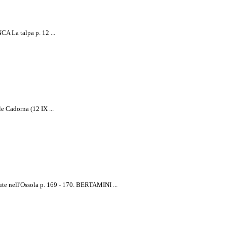
La talpa p. 12 ...
rtamini
Cadorna (12 IX ...
te nell'Ossola p. 169 - 170. BERTAMINI ...