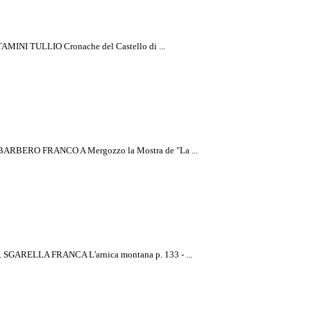
TAMINI TULLIO Cronache del Castello di ...
1. BARBERO FRANCO A Mergozzo la Mostra de "La ...
a Rivista
. SGARELLA FRANCA L'arnica montana p. 133 - ...