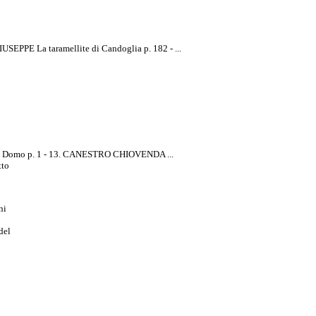
PPE La taramellite di Candoglia p. 182 - ...
i Domo p. 1 - 13. CANESTRO CHIOVENDA ...
tto
ni
 del