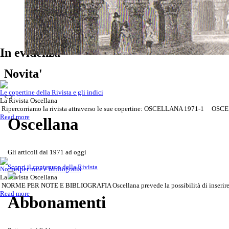
In evidenza
Scoprila attraverso le copertine de
Rivista Oscellana
Read more
Novita'
Le copertine della Rivista e gli indici
<
>
La Rivista Oscellana
Ripercorriamo la rivista attraverso le sue copertine: OSCELLANA 1971-1 OSCE
Read more
Oscellana
Gli articoli dal 1971 ad oggi
Scopri il contenuto della Rivista
Norme per note e bibliografia
La Rivista Oscellana
NORME PER NOTE E BIBLIOGRAFIA Oscellana prevede la possibilità di inserire rife
Read more
Abbonamenti