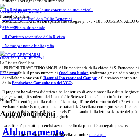
principali per ogni attività intrapresa.
- La Rivista attraverso le sue copertine e i suoi articoli
Oscellana 1977 - numero 4
Numeri Oscellana
- Gli scritti del Prof. don Tullio Bertamini
SGARELLA FRANCA Non sparate alle cicogne p. 177 - 181. ROGGIANI ALDO GIUSE
Read more
- L'archivio multimediale
- Il Comitato scientifico della Rivista
- Norme per note e bibliografia
- COME ABBONARSI
Oscellana 1978 - numero 1
La Rivista Oscellana
PREIONI TRAVOSTINO ANGELA Ultime vicende della chiesa di S. Francesco d
Read more
E' disponibile il primo numero di
OscellanaJunior
, realizzato grazie ad un proge
di collaborazione con il
Rosmini International Campus
e il prezioso contributo
della
Fondazione Comunitaria del VCO
.
Il progetto ha valenza didattica e ha l'obiettivo di avvicinare alla cultura le giova
generazioni; gli studenti del Liceo delle Scienze Umane hanno infatti ripreso i
Prev
Next
principali temi legati alla cultura, alla storia, all'arte del territorio della Provincia
Verbano Cusio Ossola, ampiamente trattati da Oscellana con rigore scientifico ed
attenta analisi storica, e li hanno "rivisti" adattandoli alla lettura da parte dei più
Approfondimenti
piccoli, corredandoli di attività e giochi.
La cultura è per tutti, potercisi avvicinare fin da piccoli è un regalo prezioso.
Abbonamento
Per consultare il primo numero di
OscellanaJunior
clicca qui
.