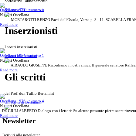
Sottoscrivi l'abbonamento
Rinnova l'abbonamento
Oscellana 1971 - numero 1
Numeri Oscellana
MORTAROTTI RENZO Paesi dell'Ossola, Varzo p. 3 - 11. SGARELLA FRANCA 
Read more
Inserzionisti
I nostri inserzionisti
Gli scritti del Prof. don Tullio Be
Rivista Oscellana
Read more
Oscellana 1974 - numero 1
I nostri inserzionisti
Numeri Oscellana
AIRAUDO GIUSEPPE Ricordiamo i nostri amici: Il generale senatore Raffaele 
Read more
Gli scritti
del Prof. don Tullio Bertamini
Oscellana 1976 - numero 4
Gli scritti di Bertamini
Numeri Oscellana
DE GIULI ALBERTO Dialogo con i lettori: Su alcune presunte pietre sacre rinvenu
Read more
Newsletter
Iscriviti alla newsletter