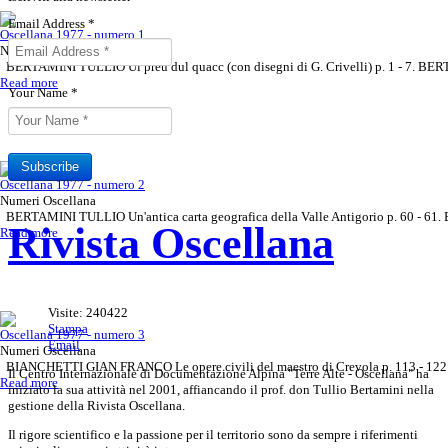
Email Address
*
Oscellana 1977 - numero 1
Numeri Oscellana
BERTAMINI TULLIO Ul preu dul quacc (con disegni di G. Crivelli) p. 1 - 7. BER
Read more
Your Name
*
Subscribe
Oscellana 1977 - numero 2
Numeri Oscellana
BERTAMINI TULLIO Un'antica carta geografica della Valle Antigorio p. 60 - 6
Rivista Oscellana
Sottoscrivi il tuo abbonamento all
Read more
Rivista Oscellana
Read more
Visite: 240422
Stampa
Oscellana 1977 - numero 3
Email
Numeri Oscellana
BIANCHETTI GIAN FRANCO Le opere civili del maestro di Crevola p. 113 - 122
Il Centro Internazionale di Documentazione Alpina "Terre Alte - Oscellana" ha
Read more
iniziato la sua attività nel 2001, affiancando il prof. don Tullio Bertamini nella
gestione della Rivista Oscellana.
Il rigore scientifico e la passione per il territorio sono da sempre i riferimenti