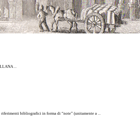
lla Rivista
LLANA ...
rimenti bibliografici in forma di “note” (unitamente a ...