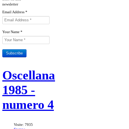
newsletter
Email Address
*
Your Name
*
Subscribe
Sottoscrivi il tuo abbonamento
Rivista Oscellana
Read more
Oscellana
alla Rivista
1985 -
numero 4
Visite: 7935