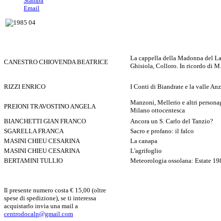
Stampa
Email
La cappella della Madonna del Lat
CANESTRO CHIOVENDA BEATRICE
Ghisiola, Colloro. In ricordo di M
RIZZI ENRICO
I Conti di Biandrate e la valle An
Manzoni, Mellerio e altri persona
PREIONI TRAVOSTINO ANGELA
Milano ottocentesca
BIANCHETTI GIAN FRANCO
Ancora un S. Carlo del Tanzio?
SGARELLA FRANCA
Sacro e profano: il falco
MASINI CHIEU CESARINA
La canapa
MASINI CHIEU CESARINA
L'agrifoglio
BERTAMINI TULLIO
Meteorologia ossolana: Estate 19
Il presente numero costa € 15,00 (oltre
spese di spedizione), se ti interessa
acquistarlo invia una mail a
centrodocalp@gmail.com