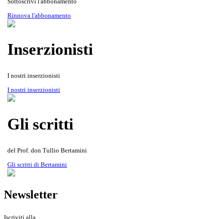
Sottoscrivi l'abbonamento
Rinnova l'abbonamento
Inserzionisti
I nostri inserzionisti
Gli scritti del Prof. don Tullio
Rivista Oscellana
Read more
I nostri inserzionisti
Bertamini
Gli scritti
del Prof. don Tullio Bertamini
Gli scritti di Bertamini
Newsletter
Iscriviti alla