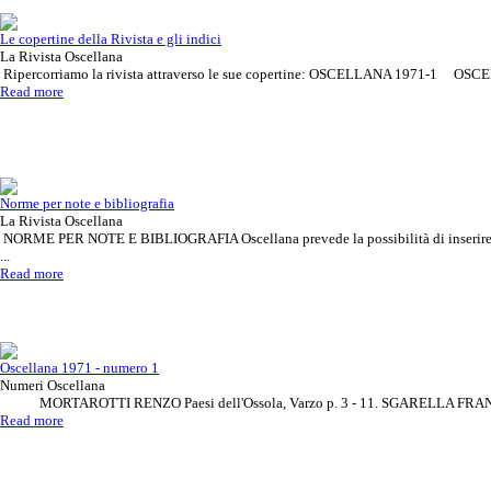
Le copertine della Rivista e gli indici
La Rivista Oscellana
Ripercorriamo la rivista attraverso le sue copertine: OSCELLANA 1971-1 OSCE
Read more
Vuoi diventare inserzionista,
Rivista Oscellana
Read more
Norme per note e bibliografia
contattaci!
La Rivista Oscellana
NORME PER NOTE E BIBLIOGRAFIA Oscellana prevede la possibilità di inserire rif
...
Read more
Oscellana 1971 - numero 1
Numeri Oscellana
MORTAROTTI RENZO Paesi dell'Ossola, Varzo p. 3 - 11. SGARELLA FRANCA 
Read more