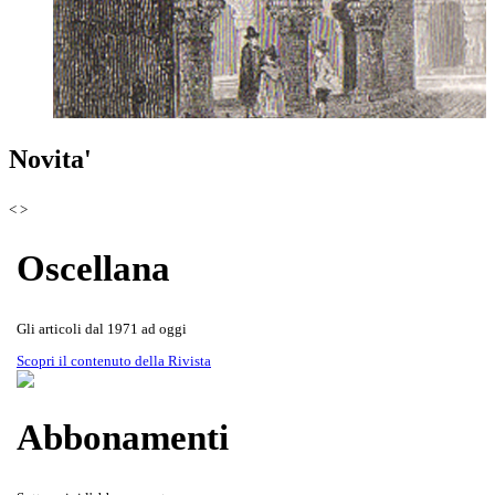
Scoprila attraverso le copertine
Rivista Oscellana
Read more
Novita'
della Rivista
<
>
Oscellana
Gli articoli dal 1971 ad oggi
Scopri il contenuto della Rivista
Abbonamenti