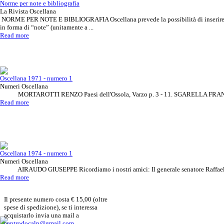
Norme per note e bibliografia
La Rivista Oscellana
NORME PER NOTE E BIBLIOGRAFIA Oscellana prevede la possibilità di inserire ri
in forma di “note” (unitamente a ...
Read more
Oscellana 1971 - numero 1
Numeri Oscellana
MORTAROTTI RENZO Paesi dell'Ossola, Varzo p. 3 - 11. SGARELLA FRANCA 
Read more
Oscellana 1974 - numero 1
Numeri Oscellana
AIRAUDO GIUSEPPE Ricordiamo i nostri amici: Il generale senatore Raffaele 
Read more
Il presente numero costa € 15,00 (oltre
spese di spedizione), se ti interessa
acquistarlo invia una mail a
centrodocalp@gmail.com