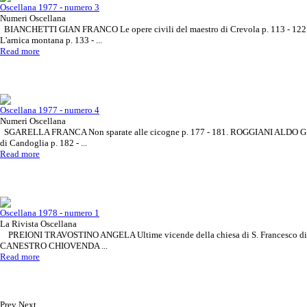
Oscellana 1977 - numero 3
Numeri Oscellana
BIANCHETTI GIAN FRANCO Le opere civili del maestro di Crevola p. 113 - 
L'arnica montana p. 133 - ...
Read more
Oscellana 1977 - numero 4
Numeri Oscellana
SGARELLA FRANCA Non sparate alle cicogne p. 177 - 181. ROGGIANI ALDO GI
di Candoglia p. 182 - ...
Read more
Approfondisci il tema o
Rivista Oscellana
Read more
l'articolo che ti interessa
Oscellana 1978 - numero 1
La Rivista Oscellana
PREIONI TRAVOSTINO ANGELA Ultime vicende della chiesa di S. Francesco di 
CANESTRO CHIOVENDA ...
Read more
Prev
Next