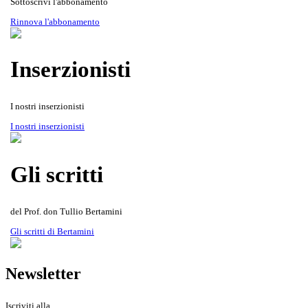
Sottoscrivi l'abbonamento
Rinnova l'abbonamento
Inserzionisti
I nostri inserzionisti
Gli scritti del Prof. don Tullio
Rivista Oscellana
Read more
I nostri inserzionisti
Bertamini
Gli scritti
del Prof. don Tullio Bertamini
Gli scritti di Bertamini
Newsletter
Iscriviti alla