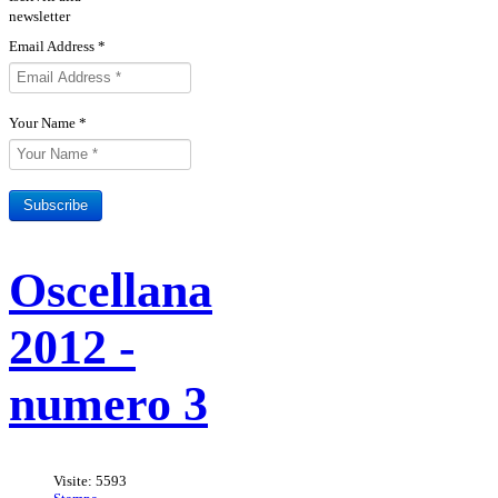
newsletter
Email Address
*
Your Name
*
Subscribe
Sottoscrivi il tuo abbonamento
Rivista Oscellana
Read more
Oscellana
alla Rivista
2012 -
numero 3
Visite: 5593