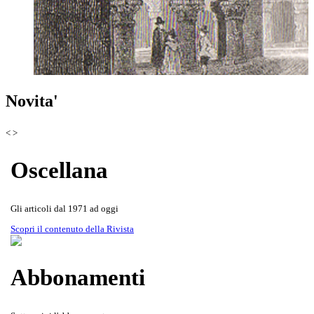
Scoprila attraverso le copertine
Rivista Oscellana
Read more
Novita'
della Rivista
<
>
Oscellana
Gli articoli dal 1971 ad oggi
Scopri il contenuto della Rivista
Abbonamenti