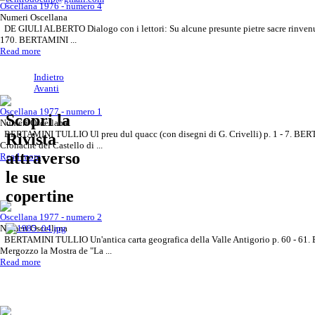
Oscellana 1976 - numero 4
Numeri Oscellana
DE GIULI ALBERTO Dialogo con i lettori: Su alcune presunte pietre sacre rinvenut
170. BERTAMINI ...
Read more
Indietro
Avanti
Oscellana 1977 - numero 1
Vuoi diventare inserzionista,
Rivista Oscellana
Read more
Scopri la
Numeri Oscellana
Rinnova il tuo abbonamento
Rivista Oscellana
Read more
contattaci!
BERTAMINI TULLIO Ul preu dul quacc (con disegni di G. Crivelli) p. 1 - 7. B
Rivista
Cronache del Castello di ...
attraverso
Read more
le sue
copertine
Oscellana 1977 - numero 2
Numeri Oscellana
BERTAMINI TULLIO Un'antica carta geografica della Valle Antigorio p. 60 -
Mergozzo la Mostra de "La ...
Read more