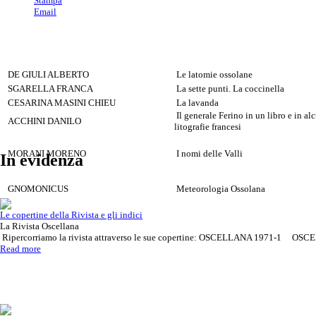
Stampa
Email
DE GIULI ALBERTO
Le latomie ossolane
SGARELLA FRANCA
La sette punti. La coccinella
CESARINA MASINI CHIEU
La lavanda
Il generale Ferino in un libro e in al
ACCHINI DANILO
litografie francesi
MORANI MORENO
I nomi delle Valli
In evidenza
GNOMONICUS
Meteorologia Ossolana
Le copertine della Rivista e gli indici
La Rivista Oscellana
Ripercorriamo la rivista attraverso le sue copertine: OSCELLANA 1971-1 OSCE
Read more