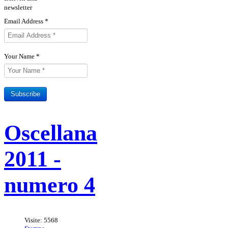
newsletter
Email Address
*
Your Name
*
Subscribe
Sottoscrivi il tuo abbonamento
Rivista Oscellana
Read more
Oscellana
alla Rivista
2011 -
numero 4
Visite: 5568