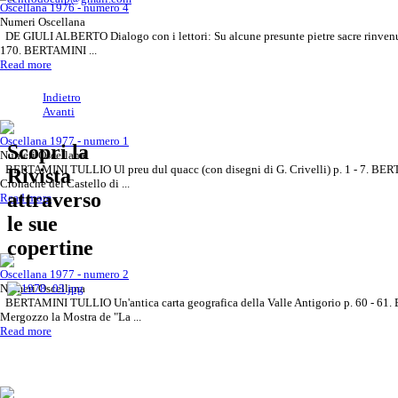
Oscellana 1976 - numero 4
Numeri Oscellana
DE GIULI ALBERTO Dialogo con i lettori: Su alcune presunte pietre sacre rinvenut
170. BERTAMINI ...
Read more
Indietro
Avanti
Oscellana 1977 - numero 1
Vuoi diventare inserzionista,
Rivista Oscellana
Read more
Scopri la
Numeri Oscellana
Rinnova il tuo abbonamento
Rivista Oscellana
Read more
contattaci!
BERTAMINI TULLIO Ul preu dul quacc (con disegni di G. Crivelli) p. 1 - 7. B
Approfondisci il tema o
Rivista
Rivista Oscellana
Read more
Cronache del Castello di ...
attraverso
l'articolo che ti interessa
Read more
le sue
copertine
Oscellana 1977 - numero 2
Numeri Oscellana
BERTAMINI TULLIO Un'antica carta geografica della Valle Antigorio p. 60 -
Mergozzo la Mostra de "La ...
Read more