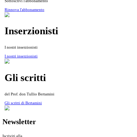
Sottoscrivi l'abbonamento
Rinnova l'abbonamento
Inserzionisti
I nostri inserzionisti
Gli scritti del Prof. don Tullio
Rivista Oscellana
Read more
I nostri inserzionisti
Bertamini
Gli scritti
del Prof. don Tullio Bertamini
Gli scritti di Bertamini
Newsletter
Iscriviti alla