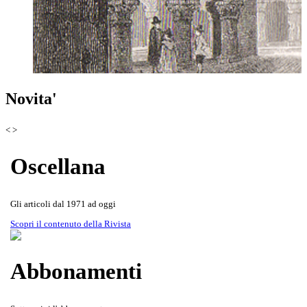
Scoprila attraverso le copertine
Rivista Oscellana
Read more
Novita'
della Rivista
<
>
Oscellana
Gli articoli dal 1971 ad oggi
Scopri il contenuto della Rivista
Abbonamenti