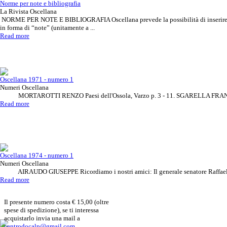
Norme per note e bibliografia
La Rivista Oscellana
NORME PER NOTE E BIBLIOGRAFIA Oscellana prevede la possibilità di inserire ri
in forma di “note” (unitamente a ...
Read more
Oscellana 1971 - numero 1
Numeri Oscellana
MORTAROTTI RENZO Paesi dell'Ossola, Varzo p. 3 - 11. SGARELLA FRANCA 
Read more
Oscellana 1974 - numero 1
Numeri Oscellana
AIRAUDO GIUSEPPE Ricordiamo i nostri amici: Il generale senatore Raffaele 
Read more
Il presente numero costa € 15,00 (oltre
spese di spedizione), se ti interessa
acquistarlo invia una mail a
centrodocalp@gmail.com