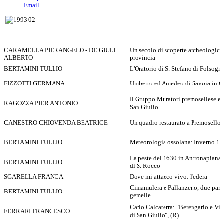
Email
CARAMELLA PIERANGELO - DE GIULI
Un secolo di scoperte archeologic
ALBERTO
provincia
BERTAMINI TULLIO
L'Oratorio di S. Stefano di Folsog
FIZZOTTI GERMANA
Umberto ed Amedeo di Savoia in 
Il Gruppo Muratori premosellese e
RAGOZZA PIER ANTONIO
San Giulio
CANESTRO CHIOVENDA BEATRICE
Un quadro restaurato a Premosel
BERTAMINI TULLIO
Meteorologia ossolana: Inverno 
La peste del 1630 in Antronapiana
BERTAMINI TULLIO
di S. Rocco
SGARELLA FRANCA
Dove mi attacco vivo: l'edera
Cimamulera e Pallanzeno, due par
BERTAMINI TULLIO
gemelle
Carlo Calcaterra: "Berengario e Vil
FERRARI FRANCESCO
di San Giulio", (R)