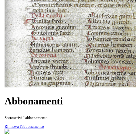
Gli scritti del Prof. don Tullio
Rivista Oscellana
Read more
Bertamini
Abbonamenti
Sottoscrivi l'abbonamento
Rinnova l'abbonamento