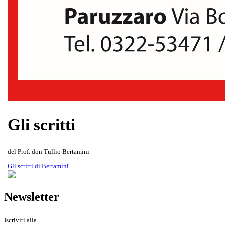
Vuoi diventare inserzionista,
Rivista Oscellana
Read more
contattaci!
Gli scritti
del Prof. don Tullio Bertamini
Gli scritti di Bertamini
Newsletter
Iscriviti alla