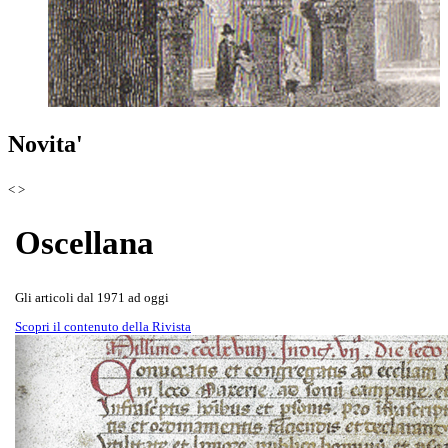
Scoprila attraverso le copertine
Rivista Oscellana
Read more
Novita'
della Rivista
<
>
Oscellana
Gli articoli dal 1971 ad oggi
Scopri il contenuto della Rivista